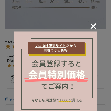
5.00
1
saa
4
非公開
購入者
投稿日
2024/02/20
めちゃくちゃタイプの色味でした！これワンカラーでも華や
かにみえるし、大人シンプルですきです！私は1本ずつＶカ
ットつけました！
すべてのレビューを見る
レビューを書く