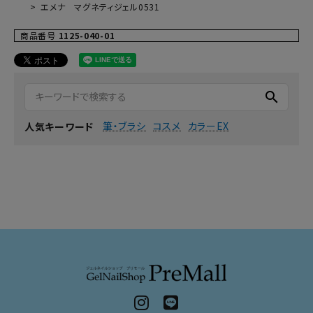
エメナ マグネティジェル0531
商品番号
1125-040-01
search
筆・ブラシ
コスメ
カラーEX
人気キーワード