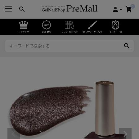
0
search
person
shopping_cart
ランキング
新着商品
ブランドから探す
カテゴリーから探す
イベント一覧
search