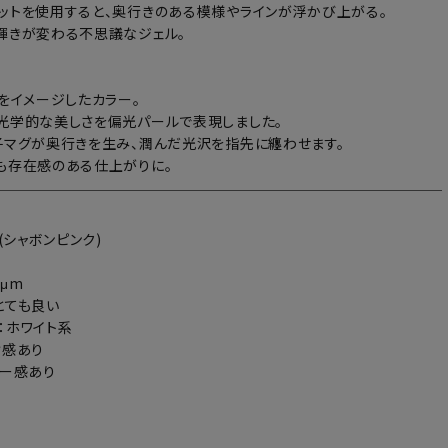
ットを使用すると、奥行きのある模様やラインが浮かび上がる。
輝きが変わる不思議なジェル。
」をイメージしたカラー。
光学的な美しさを偏光パールで表現しました。
子マグが奥行きを生み、潤んだ光沢を指先に纏わせます。
も存在感のある仕上がりに。
6(シャボンピンク)
μm
とても良い
：ホワイト系
け感あり
アー感あり