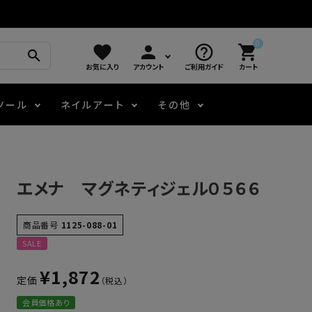
0
favorite
person
help_outline
shopping_cart
search
お気に入り
アカウント
ご利用ガイド
カート
ツール
ネイルアート
その他
モアノ
アート用ジェル
メロウ
プッシャー・ニッパー
パール・シェル
ジェルネイル技能検定
エメナ マグネティジェル０５６６
アートインク
容器・ポーチ
その他
商品番号
1125-088-01
SALE
ニュアンスジェル
¥
1,872
定価
エメナコラボジェル
会員価格あり