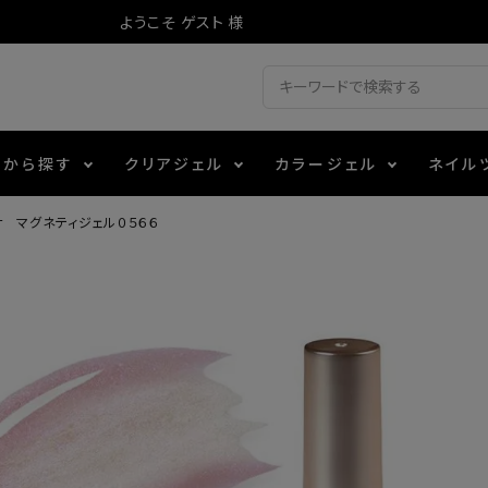
ようこそ ゲスト 様
ドから探す
クリアジェル
カラージェル
ネイル
 マグネティジェル０５６６
ジェル
ェルミューズ
消毒・コットン
・フィルム
アイテム
シーナ
ノンワイプトップコート
カラーZ
ファイル・バッファー
箔
エデュケーター専用商品
ティジェル
ット・シザー・スパチュラ
ー・フレーク
マグネティフラッシュジェル
チャート・チップ関連
レジン・モールド
レイジェル
イト
テラコッタジェル
その他施術アイテム
ジェル
メタリックジェル