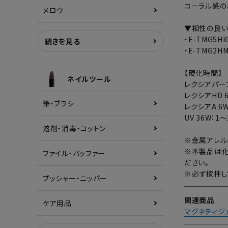
コーラル感の
メロウ
▼相性の良
・E-TMG5
続きを見る
・E-TMG2
【硬化時間】
ネイルツール
レクシアパーフ
レクシアHD 
筆・ブラシ
レクシアA 6W
UV 36W：1
溶剤・消毒・コットン
※金属アレル
※本製品は化
ファイル・バッファー
ださい。
※必ず撹拌し
プッシャー・ニッパー
関連商品
ケア用品
マグネティジ