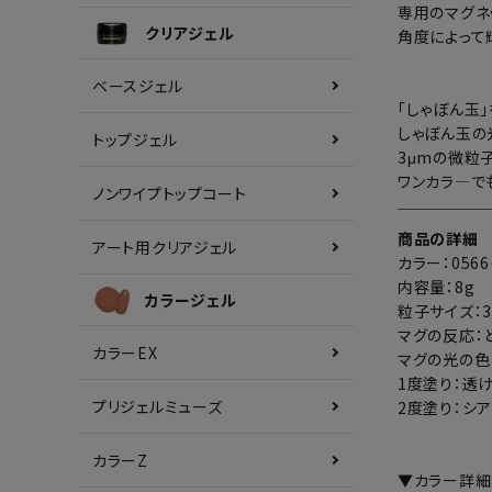
専用のマグネ
クリアジェル
角度によって
ベースジェル
「しゃぼん玉
しゃぼん玉の
トップジェル
3μmの微粒
ワンカラ―で
ノンワイプトップコート
商品の詳細
アート用クリアジェル
カラー：056
内容量：8g
カラージェル
粒子サイズ：3
マグの反応：
カラーEX
マグの光の色
1度塗り：透
プリジェルミューズ
2度塗り：シ
カラーZ
▼カラー詳細