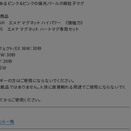
あるピンク＆ピンクの偏光パールの微粒子マグ
い商品
HIGH エメナ マグネット ハイパワー 《強磁力》
HMS エメナ マグネット ハートマグ専用セット
ェクト/EX 36W：30秒
6W：30秒
：30秒
～2分
ギーの方はご使用にならないでください。
粧品ではありません。人体に直接触れる用途でご使用にならないでく
てからご使用ください。
ェル一覧