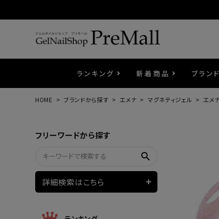
ランキング
新着商品
ブラン
HOME
ブランドから探す
エメナ
マグネティジェル
エメナ
プリジェル
ベースジェル
カラーEX
筆・ブラシ
プレシオサ
コスメ
エメナ
トップ
プリジ
溶剤・
ホイル
セット
フリーワードから探す
プリアンファ
フラッシュジェル
ケア用品
メタルパーツ
マグネ
ピンセ
パウダ
search
ウェービージェル
ネイルマシン
3Dク
LEDラ
詳細検索はこちら
ノンワイプホイップジェル
ファー
ランキング