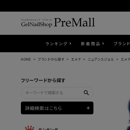
ランキング
新着商品
ブラン
HOME
ブランドから探す
エメナ
ニュアンスジェル
エメナ
プリジェル
ベースジェル
カラーEX
筆・ブラシ
プレシオサ
コスメ
エメナ
トップ
プリジ
溶剤・
ホイル
セット
フリーワードから探す
プリアンファ
フラッシュジェル
ケア用品
メタルパーツ
マグネ
ピンセ
パウダ
search
ウェービージェル
ネイルマシン
3Dク
LEDラ
詳細検索はこちら
ノンワイプホイップジェル
ファー
ランキング