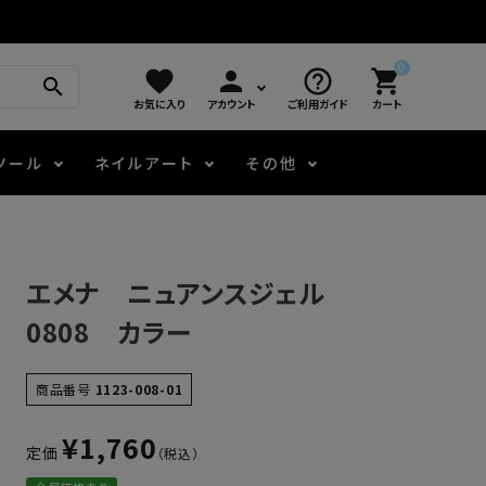
0
favorite
person
help_outline
shopping_cart
search
お気に入り
アカウント
ご利用ガイド
カート
ツール
ネイルアート
その他
モアノ
アート用ジェル
メロウ
プッシャー・ニッパー
パール・シェル
ジェルネイル技能検定
エメナ ニュアンスジェル
アートインク
容器・ポーチ
その他
0808 カラー
ニュアンスジェル
商品番号
1123-008-01
¥
1,760
定価
エメナコラボジェル