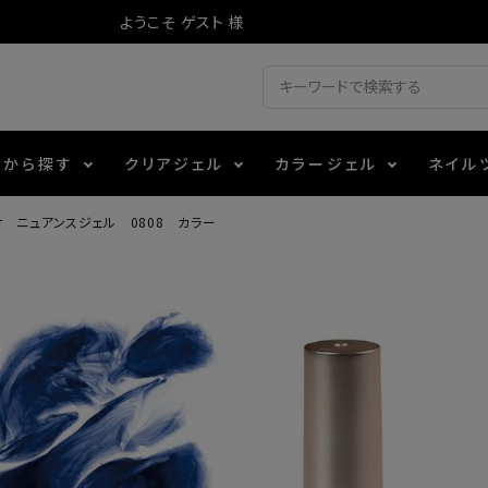
ようこそ ゲスト 様
ドから探す
クリアジェル
カラージェル
ネイル
 ニュアンスジェル 0808 カラー
ジェル
ェルミューズ
消毒・コットン
・フィルム
アイテム
シーナ
ノンワイプトップコート
カラーZ
ファイル・バッファー
箔
エデュケーター専用商品
ティジェル
ット・シザー・スパチュラ
ー・フレーク
マグネティフラッシュジェル
チャート・チップ関連
レジン・モールド
レイジェル
イト
テラコッタジェル
その他施術アイテム
ジェル
メタリックジェル