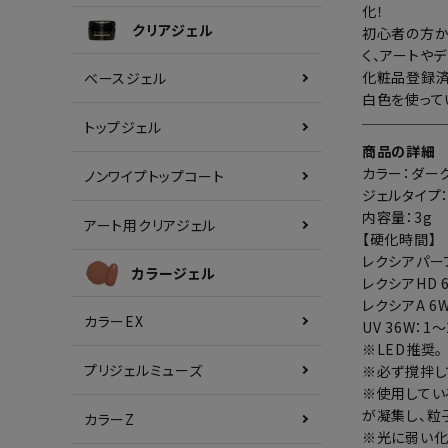
化！
クリアジェル
初心者の方か
く、アートや
化粧品登録済
ベースジェル
白色を使って
トップジェル
商品の詳細
カラー：ダー
ノンワイプトップコート
ジェルタイプ
内容量：3g
アート用クリアジェル
【硬化時間】
レクシアパーフ
カラージェル
レクシアHD 
レクシアA 6W
カラーEX
UV 36W：1
※LED推奨。
プリジェルミューズ
※必ず撹拌し
※使用してい
が凝集し、粒
カラーZ
※光に弱い化