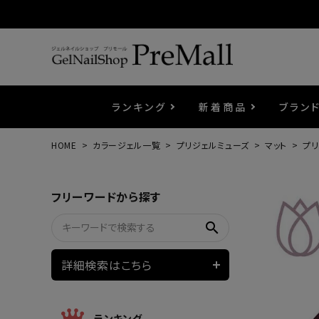
ランキング
新着商品
ブラン
HOME
カラージェル一覧
プリジェルミューズ
マット
プリ
プリジェル
ベースジェル
カラーEX
筆・ブラシ
プレシオサ
コスメ
エメナ
トップ
プリジ
溶剤・
ホイル
セット
フリーワードから探す
プリアンファ
フラッシュジェル
ケア用品
メタルパーツ
マグネ
ピンセ
パウダ
search
ウェービージェル
ネイルマシン
3Dク
LEDラ
詳細検索はこちら
ノンワイプホイップジェル
ファー
ランキング