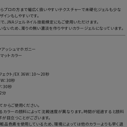
らプロの方まで幅広く扱いやすいテクスチャーで未硬化ジェルも少な
デザインもしやすいです。
で、JNAジェルネイル技能検定にもご使用いただけます。
いないため、濁りの無い濃淡を作りやすいカラージェルになっています。
クアッシュマホガニー
：マットカラー
ェクト/EX 36W：10～20秒
6W：30秒
：30秒
～2分
てからご使用ください。
るカラーの顔料によって沈殿速度が異なります。時間が経過すると顔料
子が目立つことがございます。
粧品色素を使用しているため、環境によっては他のカラーよりも早く退