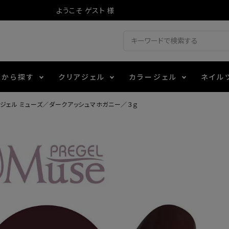
ようこそ ゲスト 様
ドから探す
クリアジェル
カラージェル
ネイル
ジェル ミューズ／ダークアッシュマホガニー／３ｇ
ジェル
ェルミューズ
消毒・コットン
・フィルム
アイテム
シーナ
ノンワイプトップコート
カラーZ
ファイル・バッファー
箔
エデュケーター専用商品
ティジェル
ット・シザー・スパチュラ
ー・フレーク
マグネティフラッシュジェル
チャート・チップ関連
レジン・モールド
レイジェル
イト
テラコッタジェル
その他施術アイテム
ジェル
メタリックジェル