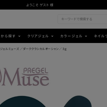
ようこそ ゲスト 様
ドから探す
クリアジェル
カラージェル
ネイル
ジェルミューズ ／ダーククラシカルオーシャン／３ｇ
ジェル
ェルミューズ
消毒・コットン
・フィルム
アイテム
シーナ
ノンワイプトップコート
カラーZ
ファイル・バッファー
箔
エデュケーター専用商品
ティジェル
ット・シザー・スパチュラ
ー・フレーク
マグネティフラッシュジェル
チャート・チップ関連
レジン・モールド
レイジェル
イト
テラコッタジェル
その他施術アイテム
ジェル
メタリックジェル