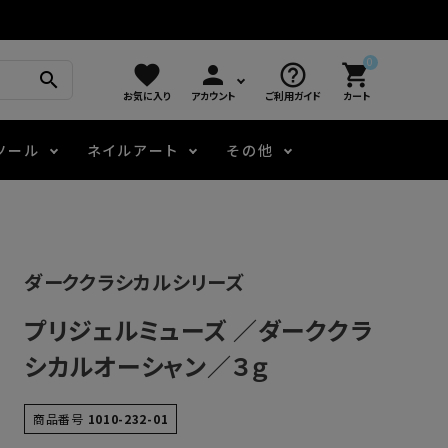
0
favorite
person
help_outline
shopping_cart
search
お気に入り
アカウント
ご利用ガイド
カート
ツール
ネイルアート
その他
モアノ
アート用ジェル
メロウ
プッシャー・ニッパー
パール・シェル
ジェルネイル技能検定
ダーククラシカルシリーズ
アートインク
容器・ポーチ
その他
プリジェルミューズ ／ダーククラ
ニュアンスジェル
シカルオーシャン／３ｇ
エメナコラボジェル
商品番号
1010-232-01