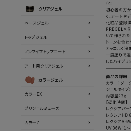
化！
クリアジェル
初心者の方か
く、アートや
化粧品登録済
ベースジェル
PREGEL
いて作られた
トップジェル
トーンを合わ
カッコよく決
ノンワイプトップコート
一度塗りで透
したハイブリ
アート用クリアジェル
商品の詳細
カラージェル
カラー：ダー
ジェルタイプ
カラーEX
内容量：3g
【硬化時間】
プリジェルミューズ
レクシアパーフ
レクシアHD 
レクシアA 6W
カラーZ
UV 36W：1