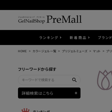
ランキング
新着商品
ブラン
HOME
カラージェル一覧
プリジェルミューズ
マット
プリ
プリジェル
ベースジェル
カラーEX
筆・ブラシ
プレシオサ
コスメ
エメナ
トップ
プリジ
溶剤・
ホイル
セット
フリーワードから探す
プリアンファ
フラッシュジェル
ケア用品
メタルパーツ
マグネ
ピンセ
パウダ
search
ウェービージェル
ネイルマシン
3Dク
LEDラ
詳細検索はこちら
ノンワイプホイップジェル
ファー
ランキング