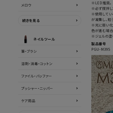
※LED推奨。
メロウ
※必ず撹拌し
※使用してい
が凝集し、粒
続きを見る
※光に弱い化
色が進む場合
※ジェルの塗
ネイルツール
製品番号
PGU-M395
筆・ブラシ
溶剤・消毒・コットン
ファイル・バッファー
プッシャー・ニッパー
ケア用品