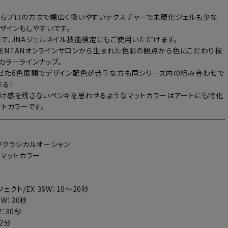
らプロの方まで幅広く扱いやすいテクスチャーで未硬化ジェルも少な
デザインもしやすいです。
で、JNAジェルネイル技能検定にもご使用いただけます。
×RENTANオンラインサロンから生まれた色彩の観点から色にこだわり抜
カラーラインナップ。
せた6色展開でデザイン配色が苦手な方も同シリーズ内の組み合わせで
まる！
け感を残さないペンキを思わせるようなマットカラーはアートにも特化
ットカラーです。
ククラシカルオーシャン
：マットカラー
ェクト/EX 36W：10～20秒
6W：30秒
：30秒
～2分