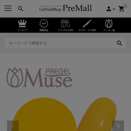
0
search
person
shopping_cart
ランキング
新着商品
ブランドから探す
カテゴリーから探す
イベント一覧
search