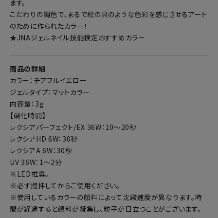
ます。
こだわりの調色で、まるで絵の具のような色彩を感じさせるアート
のために作られたカラー！
★JNAジェルネイル技能検定おすすめカラー
商品の詳細
カラー：チアフルイエロー
ジェルタイプ：マットカラー
内容量：3g
【硬化時間】
レクシアパーフェクト/EX 36W：10～20秒
レクシアHD 6W：30秒
レクシアA 6W：30秒
UV 36W：1～2分
※LED推奨。
※必ず撹拌してからご使用ください。
※使用しているカラーの顔料によって沈殿速度が異なります。時
間が経過すると顔料が凝集し、粒子が目立つことがございます。