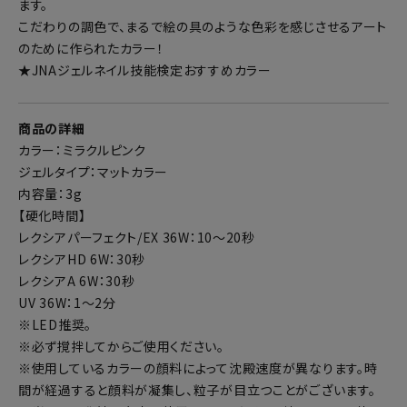
ます。
こだわりの調色で、まるで絵の具のような色彩を感じさせるアート
のために作られたカラー！
★JNAジェルネイル技能検定おすすめカラー
商品の詳細
カラー：ミラクルピンク
ジェルタイプ：マットカラー
内容量：3g
【硬化時間】
レクシアパーフェクト/EX 36W：10～20秒
レクシアHD 6W：30秒
レクシアA 6W：30秒
UV 36W：1～2分
※LED推奨。
※必ず撹拌してからご使用ください。
※使用しているカラーの顔料によって沈殿速度が異なります。時
間が経過すると顔料が凝集し、粒子が目立つことがございます。