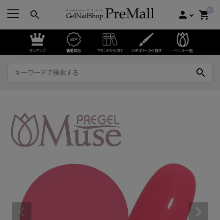
0
search
person
shopping_cart
ランキング
新着商品
ブランドから探す
カテゴリーから探す
イベント一覧
search