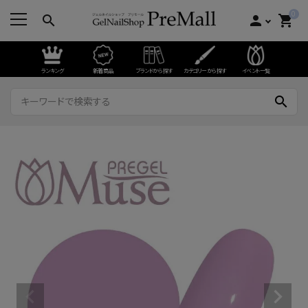
0
search
person
shopping_cart
ランキング
新着商品
ブランドから探す
カテゴリーから探す
イベント一覧
search