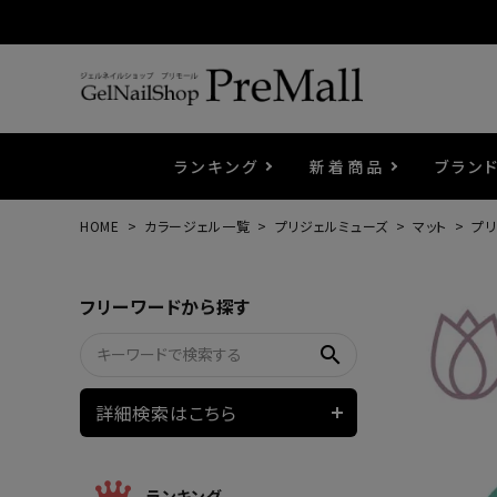
ランキング
新着商品
ブラン
HOME
カラージェル一覧
プリジェルミューズ
マット
プリ
プリジェル
ベースジェル
カラーEX
筆・ブラシ
プレシオサ
コスメ
エメナ
トップ
プリジ
溶剤・
ホイル
セット
フリーワードから探す
プリアンファ
フラッシュジェル
ケア用品
メタルパーツ
マグネ
ピンセ
パウダ
search
ウェービージェル
ネイルマシン
3Dク
LEDラ
詳細検索はこちら
ノンワイプホイップジェル
ファー
ランキング