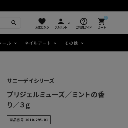
0
favorite
person
help_outline
shopping_cart
search
お気に入り
アカウント
ご利用ガイド
カート
ツール
ネイルアート
その他
モアノ
アート用ジェル
メロウ
プッシャー・ニッパー
パール・シェル
ジェルネイル技能検定
サニーデイシリーズ
アートインク
容器・ポーチ
その他
プリジェルミューズ／ミントの香
ニュアンスジェル
り／３ｇ
エメナコラボジェル
商品番号
1010-295-01