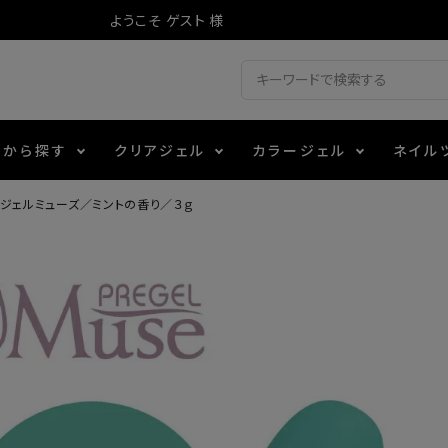
ようこそ ゲスト 様
ドから探す
クリアジェル
カラージェル
ネイル
ジェルミューズ／ミントの香り／３ｇ
ジェル
ェルミューズ
消毒・コットン
・フィルム
アイテム
シーナ
ノンワイプトップコート
カラーZ
ファイル・バッファー
箔
エデュケーター専用商品
ティジェル
ット・シザー・スパチュラ
ー・フレーク
マグネティフラッシュジェル
チャート・チップ関連
レジン・モールド
レイジェル
イト
テラコッタジェル
その他施術アイテム
ジェル
メタリックジェル