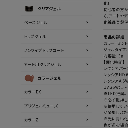
化！
クリアジェル
初心者の方か
く、アートや
化粧品登録済
ベースジェル
トップジェル
商品の詳細
カラー：ミン
ジェルタイプ
ノンワイプトップコート
内容量：3g
【硬化時間】
アート用クリアジェル
レクシアパーフ
レクシアHD 
カラージェル
レクシアA 6W
UV 36W：1
カラーEX
※LED推奨。
※必ず撹拌し
プリジェルミューズ
※使用してい
が凝集し、粒
※光に弱い化
カラーZ
色が進む場合