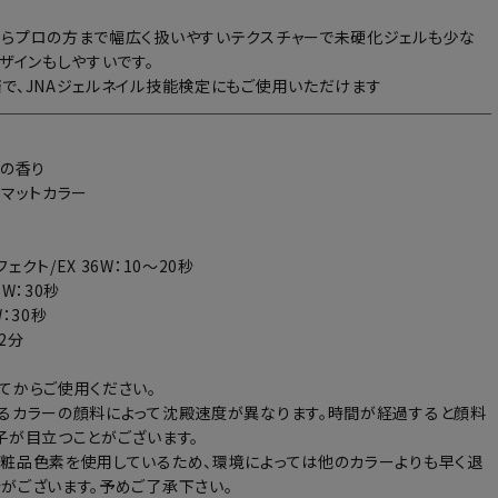
らプロの方まで幅広く扱いやすいテクスチャーで未硬化ジェルも少な
デザインもしやすいです。
で、JNAジェルネイル技能検定にもご使用いただけます
トの香り
：マットカラー
ェクト/EX 36W：10～20秒
6W：30秒
：30秒
～2分
てからご使用ください。
るカラーの顔料によって沈殿速度が異なります。時間が経過すると顔料
子が目立つことがございます。
粧品色素を使用しているため、環境によっては他のカラーよりも早く退
がございます。予めご了承下さい。