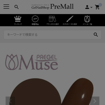
0
search
person
shopping_cart
ランキング
新着商品
ブランドから探す
カテゴリーから探す
イベント一覧
search