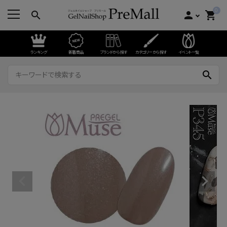
0
search
person
shopping_cart
ランキング
新着商品
ブランドから探す
カテゴリーから探す
イベント一覧
search