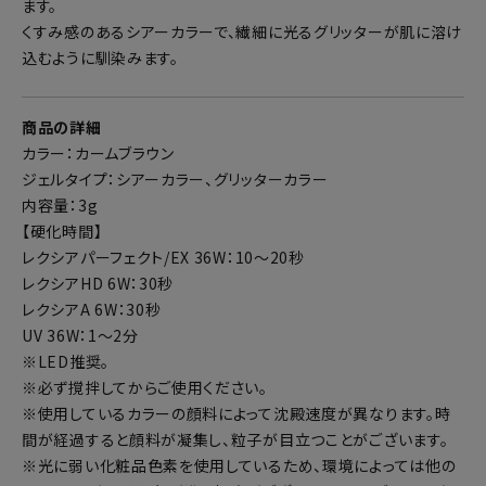
ます。
くすみ感のあるシアーカラーで、繊細に光るグリッターが肌に溶け
込むように馴染みます。
商品の詳細
カラー：カームブラウン
ジェルタイプ：シアーカラー、グリッターカラー
内容量：3g
【硬化時間】
レクシアパーフェクト/EX 36W：10～20秒
レクシアHD 6W：30秒
レクシアA 6W：30秒
UV 36W：1～2分
※LED推奨。
※必ず撹拌してからご使用ください。
※使用しているカラーの顔料によって沈殿速度が異なります。時
間が経過すると顔料が凝集し、粒子が目立つことがございます。
※光に弱い化粧品色素を使用しているため、環境によっては他の