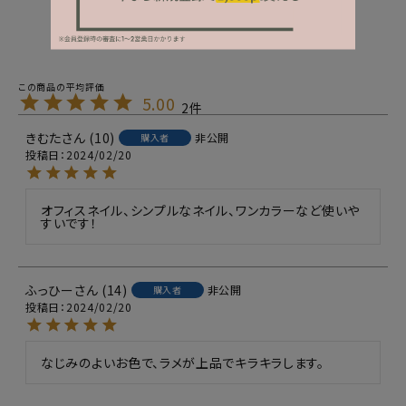
5.00
2
きむた
10
非公開
購入者
投稿日
2024/02/20
オフィスネイル、シンプルなネイル、ワンカラーなど使いや
すいです！
ふっひー
14
非公開
購入者
投稿日
2024/02/20
なじみのよいお色で、ラメが上品でキラキラします。