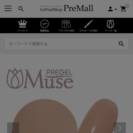
0
search
person
shopping_cart
ランキング
新着商品
ブランドから探す
カテゴリーから探す
イベント一覧
search