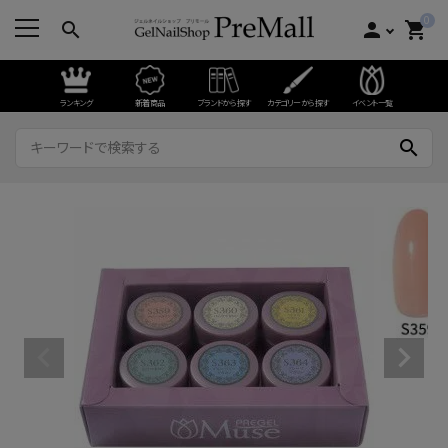
0
search
person
shopping_cart
ランキング
新着商品
ブランドから探す
カテゴリーから探す
イベント一覧
search