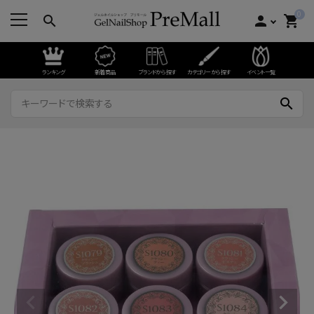
0
search
person
shopping_cart
ランキング
新着商品
ブランドから探す
カテゴリーから探す
イベント一覧
search