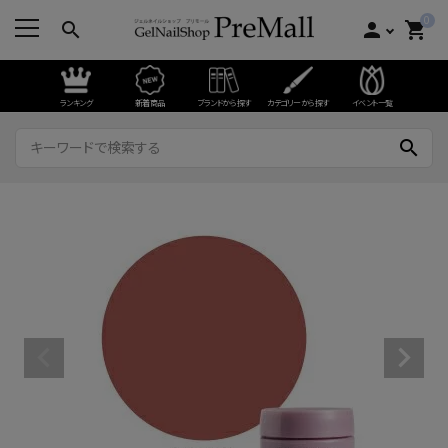
0
search
person
shopping_cart
ランキング
新着商品
ブランドから探す
カテゴリーから探す
イベント一覧
search