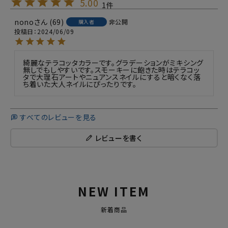
5.00
1
nono
69
非公開
購入者
投稿日
2024/06/09
綺麗なテラコッタカラーです。グラデーションがミキシング
無しでもしやすいです。スモーキーに飽きた時はテラコッ
タで大理石アートやニュアンスネイルにすると暗くなく落
ち着いた大人ネイルにぴったりです。
すべてのレビューを見る
レビューを書く
NEW ITEM
新着商品