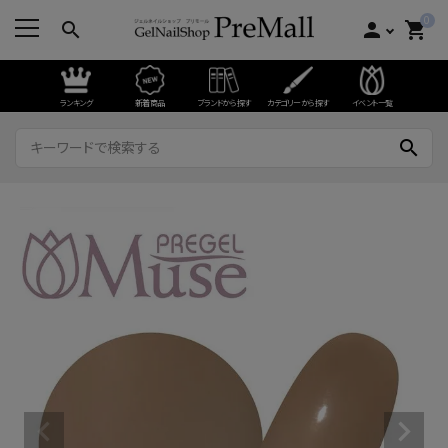
0
search
person
shopping_cart
ランキング
新着商品
ブランドから探す
カテゴリーから探す
イベント一覧
search