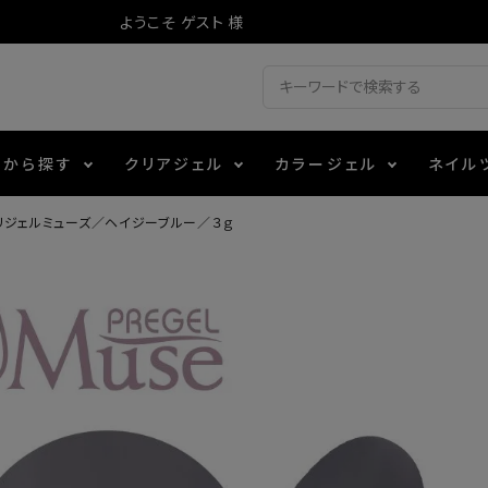
ようこそ ゲスト 様
ドから探す
クリアジェル
カラージェル
ネイル
リジェルミューズ／ヘイジーブルー／３ｇ
ジェル
ェルミューズ
消毒・コットン
・フィルム
アイテム
シーナ
ノンワイプトップコート
カラーZ
ファイル・バッファー
箔
エデュケーター専用商品
ティジェル
ット・シザー・スパチュラ
ー・フレーク
マグネティフラッシュジェル
チャート・チップ関連
レジン・モールド
レイジェル
イト
テラコッタジェル
その他施術アイテム
ジェル
メタリックジェル