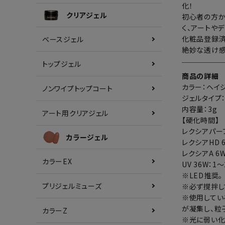
化！
クリアジェル
初心者の方か
く、アートや
化粧品登録済
ベースジェル
絶妙な透け感
トップジェル
商品の詳細
カラー：ヘイ
ノンワイプトップコート
ジェルタイプ
内容量：3g
アート用クリアジェル
【硬化時間】
レクシアパーフ
カラージェル
レクシアHD 
レクシアA 6W
カラーEX
UV 36W：1
※LED推奨。
プリジェルミューズ
※必ず撹拌し
※使用してい
が凝集し、粒
カラーZ
※光に弱い化