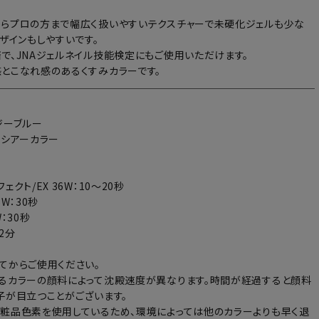
らプロの方まで幅広く扱いやすいテクスチャーで未硬化ジェルも少な
デザインもしやすいです。
で、JNAジェルネイル技能検定にもご使用いただけます。
とこなれ感のあるくすみカラーです。
ジーブルー
：シアーカラー
ェクト/EX 36W：10～20秒
6W：30秒
：30秒
～2分
てからご使用ください。
るカラーの顔料によって沈殿速度が異なります。時間が経過すると顔料
子が目立つことがございます。
粧品色素を使用しているため、環境によっては他のカラーよりも早く退