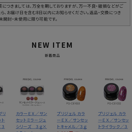
質につきましては、万全を期しておりますが、万一不良・破損などがご
たら、お届け日を含む8日以内にお知らせください。返品・交換につき
、未開封・未使用に限り可能です。
NEW ITEM
新着商品
グリ
カラーＥＸ／サン
プリジェル カラ
プリジェル カラ
ット
セットミラージュ
ーＥＸ／サンセッ
ーＥＸ／サンセッ
×３
シリーズ ３ｇ×
トキャメル／３ｇ
トライラック／３