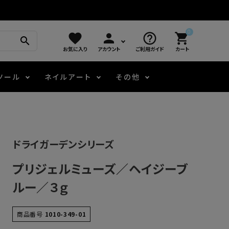
0
favorite
person
help_outline
shopping_cart
search
お気に入り
アカウント
ご利用ガイド
カート
ツール
ネイルアート
その他
モアノ
アート用ジェル
メロウ
プッシャー・ニッパー
パール・シェル
ジェルネイル技能検定
ドライガーデンシリーズ
アートインク
容器・ポーチ
その他
プリジェルミューズ／ヘイジーブ
ニュアンスジェル
ルー／３ｇ
エメナコラボジェル
商品番号
1010-349-01