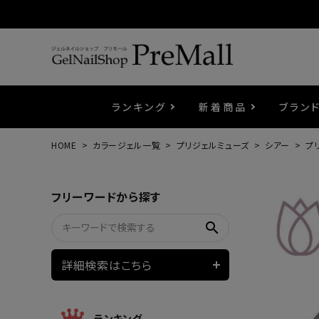
ランキング
新着商品
ブラン
HOME
カラージェル一覧
プリジェルミューズ
シアー
プ
プリジェル
ベースジェル
カラーEX
筆・ブラシ
プレシオサ
コスメ
エメナ
トップ
プリジ
溶剤・
ホイル
セット
フリーワードから探す
プリアンファ
フラッシュジェル
ケア用品
メタルパーツ
マグネ
ピンセ
パウダ
search
ウェービージェル
ネイルマシン
3Dク
LEDラ
詳細検索はこちら
ノンワイプホイップジェル
ファー
ランキング