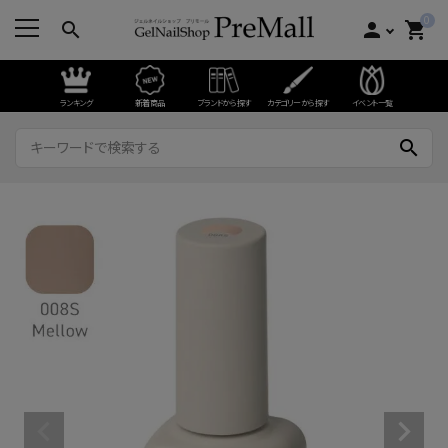
0
search
person
shopping_cart
ランキング
新着商品
ブランドから探す
カテゴリーから探す
イベント一覧
search