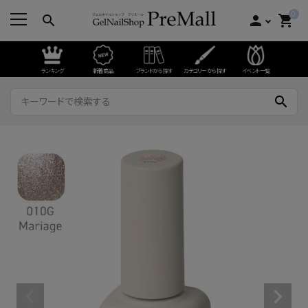
0
search
person
shopping_cart
ランキング
新着商品
ブランドから探す
カテゴリーから探す
イベント一覧
search