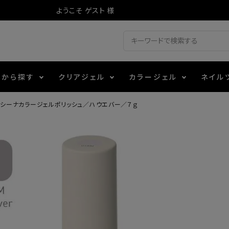
ようこそ ゲスト 様
ドから探す
クリアジェル
カラージェル
ネイル
シーナカラージェルポリッシュ／ハウエバー／７ｇ
ジェル
ェルミューズ
消毒・コットン
・フィルム
アイテム
シーナ
ノンワイプトップコート
カラーZ
ファイル・バッファー
箔
エデュケーター専用商品
ティジェル
ット・シザー・スパチュラ
ー・フレーク
マグネティフラッシュジェル
チャート・チップ関連
レジン・モールド
レイジェル
イト
テラコッタジェル
その他施術アイテム
ジェル
メタリックジェル