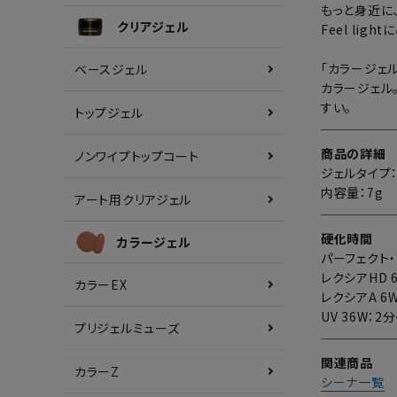
もっと身近に
クリアジェル
Feel li
「カラージェ
ベースジェル
カラージェル
すい。
トップジェル
商品の詳細
ノンワイプトップコート
ジェルタイプ
内容量：7g
アート用クリアジェル
硬化時間
カラージェル
パーフェクト・E
レクシアHD 
カラーEX
レクシアA 6W
UV 36W：2
プリジェルミューズ
関連商品
カラーZ
シーナ一覧