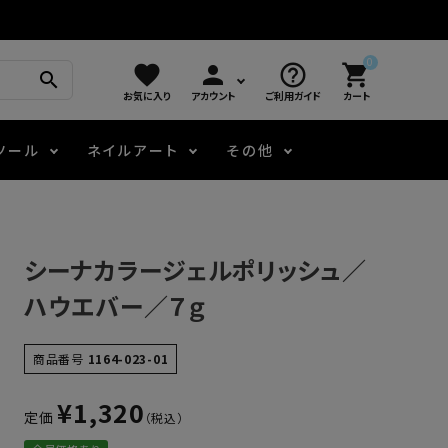
0
favorite
person
help_outline
shopping_cart
search
お気に入り
アカウント
ご利用ガイド
カート
ツール
ネイルアート
その他
モアノ
アート用ジェル
メロウ
プッシャー・ニッパー
パール・シェル
ジェルネイル技能検定
シーナカラージェルポリッシュ／
アートインク
容器・ポーチ
その他
ハウエバー／７ｇ
ニュアンスジェル
商品番号
1164-023-01
¥
1,320
定価
エメナコラボジェル