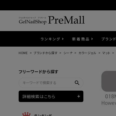
ランキング
新着商品
ブラン
HOME
ブランドから探す
シーナ
カラージェル
マット
プリジェル
ベースジェル
カラーEX
筆・ブラシ
プレシオサ
コスメ
エメナ
トップ
プリジ
溶剤・
ホイル
セット
フリーワードから探す
プリアンファ
フラッシュジェル
ケア用品
メタルパーツ
マグネ
ピンセ
パウダ
search
ウェービージェル
ネイルマシン
3Dク
LEDラ
詳細検索はこちら
ノンワイプホイップジェル
ファー
ランキング