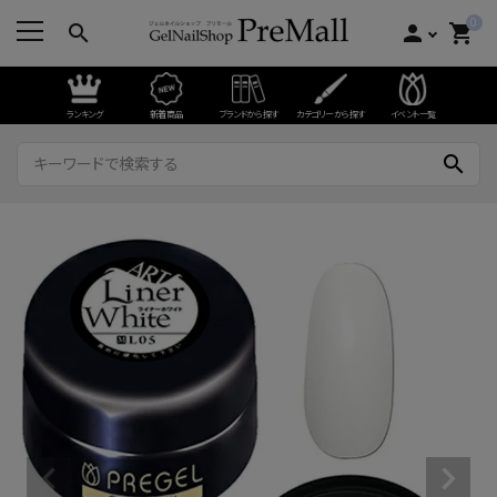
0
search
person
shopping_cart
ランキング
新着商品
ブランドから探す
カテゴリーから探す
イベント一覧
search