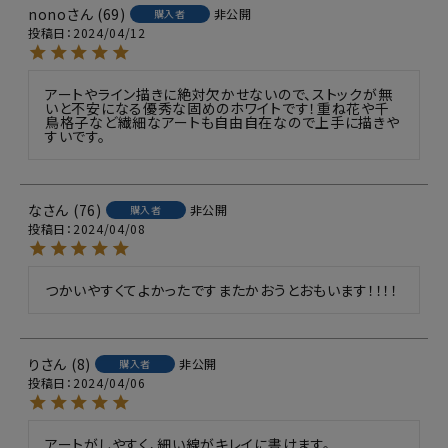
nono
69
非公開
購入者
投稿日
2024/04/12
アートやライン描きに絶対欠かせないので、ストックが無
いと不安になる優秀な固めのホワイトです！重ね花や千
鳥格子など繊細なアートも自由自在なので上手に描きや
すいです。
な
76
非公開
購入者
投稿日
2024/04/08
つかいやすくてよかったですまたかおうとおもいます！！！！
り
8
非公開
購入者
投稿日
2024/04/06
アートがしやすく、細い線がキレイに書けます。