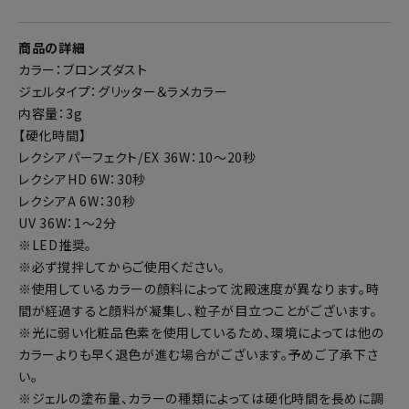
商品の詳細
カラー：ブロンズダスト
ジェルタイプ：グリッター＆ラメカラー
内容量：3g
【硬化時間】
レクシアパーフェクト/EX 36W：10～20秒
レクシアHD 6W：30秒
レクシアA 6W：30秒
UV 36W：1～2分
※LED推奨。
※必ず撹拌してからご使用ください。
※使用しているカラーの顔料によって沈殿速度が異なります。時
間が経過すると顔料が凝集し、粒子が目立つことがございます。
※光に弱い化粧品色素を使用しているため、環境によっては他の
カラーよりも早く退色が進む場合がございます。予めご了承下さ
い。
※ジェルの塗布量、カラーの種類によっては硬化時間を長めに調