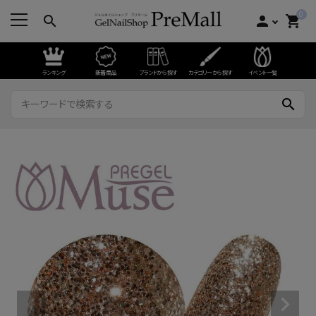
0
search
person
shopping_cart
ランキング
新着商品
ブランドから探す
カテゴリーから探す
イベント一覧
search