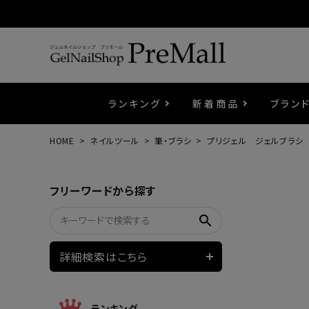
ランキング
新着商品
ブラン
HOME
ネイルツール
筆・ブラシ
プリジェル ジェルブラシ
プリジェル
ベースジェル
カラーEX
筆・ブラシ
プレシオサ
コスメ
エメナ
トップ
プリジ
溶剤・
ホイル
セット
フリーワードから探す
プリアンファ
フラッシュジェル
ケア用品
メタルパーツ
マグネ
ピンセ
パウダ
search
ウェービージェル
ネイルマシン
3Dク
LEDラ
詳細検索はこちら
ノンワイプホイップジェル
ファー
ランキング