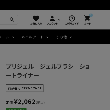
0
favorite
person
help_outline
shopping_cart
search
お気に入り
アカウント
ご利用ガイド
カート
ツール
ネイルアート
その他
モアノ
アート用ジェル
メロウ
プッシャー・ニッパー
パール・シェル
ジェルネイル技能検定
プリジェル ジェルブラシ ショ
アートインク
容器・ポーチ
その他
ートライナー
ニュアンスジェル
商品番号
6259-005-01
¥
2,062
定価
エメナコラボジェル