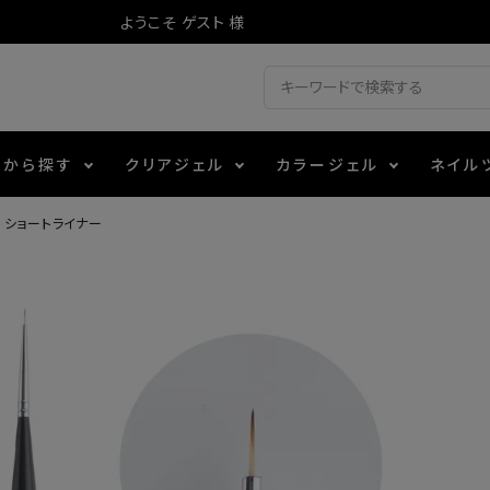
ようこそ ゲスト 様
ドから探す
クリアジェル
カラージェル
ネイル
 ショートライナー
ジェル
ェルミューズ
消毒・コットン
・フィルム
アイテム
シーナ
ノンワイプトップコート
カラーZ
ファイル・バッファー
箔
エデュケーター専用商品
ティジェル
ット・シザー・スパチュラ
ー・フレーク
マグネティフラッシュジェル
チャート・チップ関連
レジン・モールド
レイジェル
イト
テラコッタジェル
その他施術アイテム
ジェル
メタリックジェル