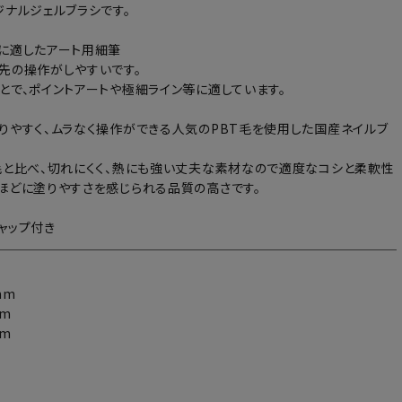
ジナルジェルブラシです。
に適したアート用細筆
先の操作がしやすいです。
とで、ポイントアートや極細ライン等に適しています。
りやすく、ムラなく操作ができる人気のPBT毛を使用した国産ネイルブ
毛と比べ、切れにくく、熱にも強い丈夫な素材なので適度なコシと柔軟性
ほどに塗りやすさを感じられる品質の高さです。
ャップ付き
mm
mm
mm