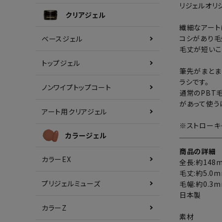
リジェルオリ
クリアジェル
繊細なアート
コシがあり毛
ベースジェル
毛丈が短いこ
トップジェル
筆先がまとま
ラシです。
ノンワイプトップコート
通常のPBT
があって使う
アート用クリアジェル
※ストローキ
カラージェル
商品の詳細
カラーEX
全長:約148
毛丈:約5.0
プリジェルミューズ
毛幅:約0.3
日本製
カラーZ
素材