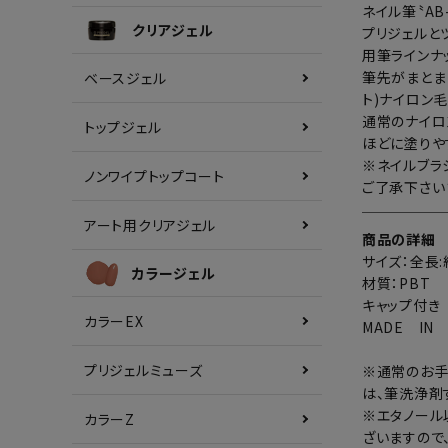
ネイル筆〝A
クリアジェル
プリジェルとツ
用筆ラインナ
筆先がまとま
ベースジェル
ト)ナイロン
通常のナイロ
トップジェル
ほどに塗りや
※ネイルブラ
ノンワイプトップコート
ご了承下さい
アート用クリアジェル
商品の詳細
サイズ：全長
カラージェル
材質：PBT
キャップ付き
カラーEX
MADE IN
プリジェルミューズ
※通常のお手
は、筆洗浄剤
※エタノール
カラーZ
ざいますので