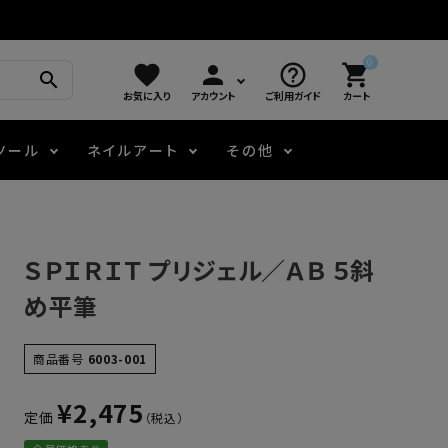
0
favorite
person
help_outline
shopping_cart
search
お気に入り
アカウント
ご利用ガイド
カート
ツール
ネイルアート
その他
モアノ
アート用ジェル
メロウ
プッシャー・ニッパー
パール・シェル
ジェルネイル技能検定
ＳＰＩＲＩＴ プリジェル／ＡＢ ５斜
アートインク
容器・ポーチ
その他
め平筆
ニュアンスジェル
商品番号
6003-001
¥
2,475
定価
エメナコラボジェル