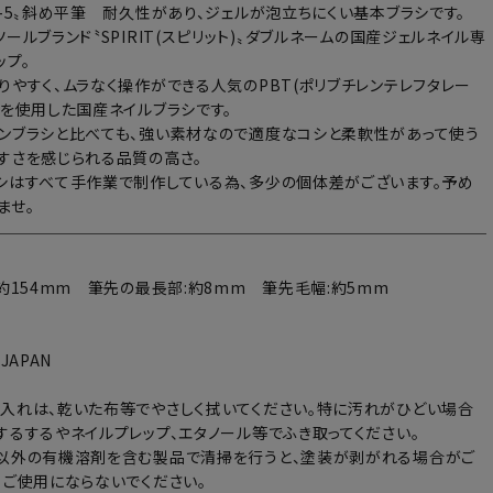
B-5〟斜め平筆 耐久性があり、ジェルが泡立ちにくい基本ブラシです。
ールブランド〝SPIRIT(スピリット)〟ダブルネームの国産ジェルネイル専
ップ。
りやすく、ムラなく操作ができる人気のPBT(ポリブチレンテレフタレー
毛を使用した国産ネイルブラシです。
ンブラシと比べても、強い素材なので適度なコシと柔軟性があって使う
すさを感じられる品質の高さ。
シはすべて手作業で制作している為、多少の個体差がございます。予め
ませ。
:約154mm 筆先の最長部:約8mm 筆先毛幅:約5mm
 JAPAN
入れは、乾いた布等でやさしく拭いてください。特に汚れがひどい場合
するするやネイルプレップ、エタノール等でふき取ってください。
以外の有機溶剤を含む製品で清掃を行うと、塗装が剥がれる場合がご
、ご使用にならないでください。