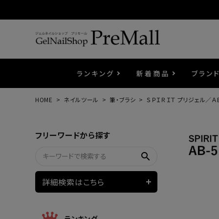
ランキング
新着商品
ブラン
HOME
ネイルツール
筆・ブラシ
ＳＰＩＲＩＴ プリジェル／Ａ
プリジェル
ベースジェル
カラーEX
筆・ブラシ
プレシオサ
コスメ
エメナ
トップ
プリジ
溶剤・
ホイル
セット
フリーワードから探す
プリアンファ
フラッシュジェル
ケア用品
メタルパーツ
マグネ
ピンセ
パウダ
search
ウェービージェル
ネイルマシン
3Dク
LEDラ
詳細検索はこちら
ノンワイプホイップジェル
ファー
ランキング