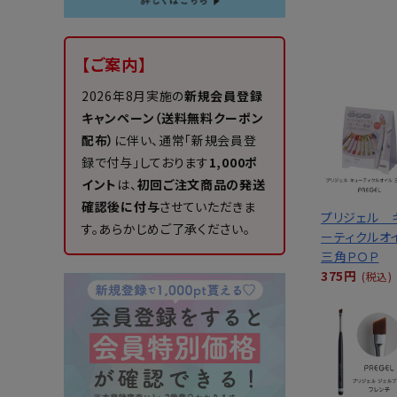
【ご案内】
2026年8月実施の
新規会員登録
キャンペーン（送料無料クーポン
配布）
に伴い、通常「新規会員登
録で付与」しております
1,000ポ
イント
は、
初回ご注文商品の発送
確認後に付与
させていただきま
プリジェル 
す。あらかじめご了承ください。
ーティクルオ
三角ＰＯＰ
375円
(税込)