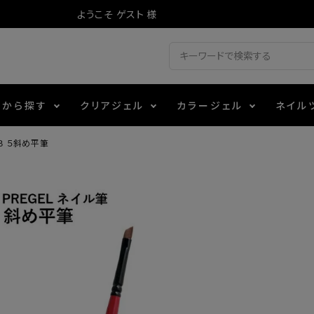
ようこそ ゲスト 様
ドから探す
クリアジェル
カラージェル
ネイル
Ｂ ５斜め平筆
ジェル
ェルミューズ
消毒・コットン
・フィルム
アイテム
シーナ
ノンワイプトップコート
カラーZ
ファイル・バッファー
箔
エデュケーター専用商品
ティジェル
ット・シザー・スパチュラ
ー・フレーク
マグネティフラッシュジェル
チャート・チップ関連
レジン・モールド
レイジェル
イト
テラコッタジェル
その他施術アイテム
ジェル
メタリックジェル