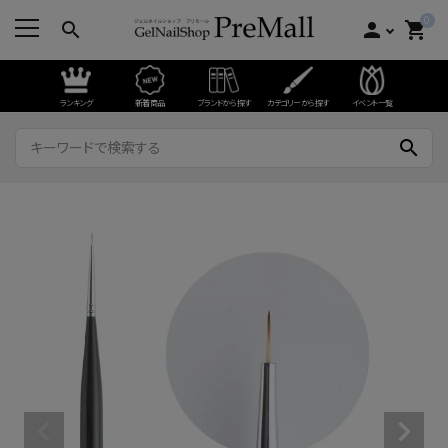
0
search
person
shopping_cart
ランキング
新着商品
ブランドから探す
カテゴリーから探す
イベント一覧
search