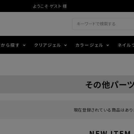
ようこそ ゲスト 様
ドから探す
クリアジェル
カラージェル
ネイル
ジェル
ェルミューズ
消毒・コットン
・フィルム
アイテム
シーナ
ノンワイプトップコート
カラーZ
ファイル・バッファー
箔
エデュケーター専用商品
その他パー
ティジェル
ット・シザー・スパチュラ
ー・フレーク
マグネティフラッシュジェル
チャート・チップ関連
レジン・モールド
レイジェル
イト
テラコッタジェル
その他施術アイテム
現在登録されている商品はあり
ジェル
メタリックジェル
NEW ITEM