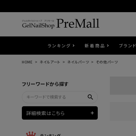
ランキング
新着商品
ブラン
HOME
ネイルアート
ネイルパーツ
その他パーツ
プリジェル
ベースジェル
カラーEX
筆・ブラシ
プレシオサ
コスメ
エメナ
トップ
プリジ
溶剤・
ホイル
セット
フリーワードから探す
プリアンファ
フラッシュジェル
ケア用品
メタルパーツ
マグネ
ピンセ
パウダ
search
ウェービージェル
ネイルマシン
3Dク
LEDラ
詳細検索はこちら
ノンワイプホイップジェル
ファー
ランキング