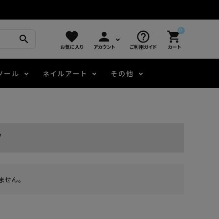
0
favorite
person
help_outline
shopping_cart
search
お気に入り
アカウント
ご利用ガイド
カート
ツール
ネイルアート
その他
モアノ
アート用ジェル
メロウ
プッシャー・ニッパー
パール・シェル
ジェルネイル技能検定
ツ
アートインク
容器・ポーチ
その他
ニュアンスジェル
ません。
エメナコラボジェル