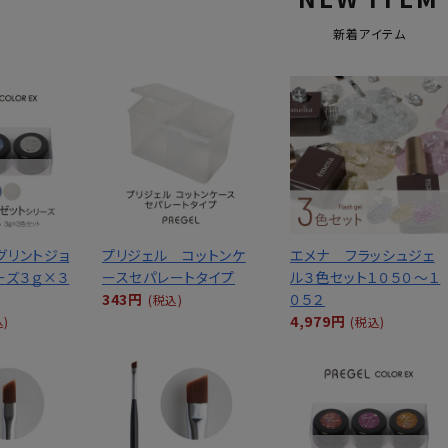
シュ・マニキュア
新着アイテム
グリントジョ
プリジェル コットンケ
エメナ フラッシュジェ
ーズ３ｇ×３
ースセパレートタイプ
ル３色セット１０５０～１
343円
０５２
(税込)
4,979円
込)
(税込)