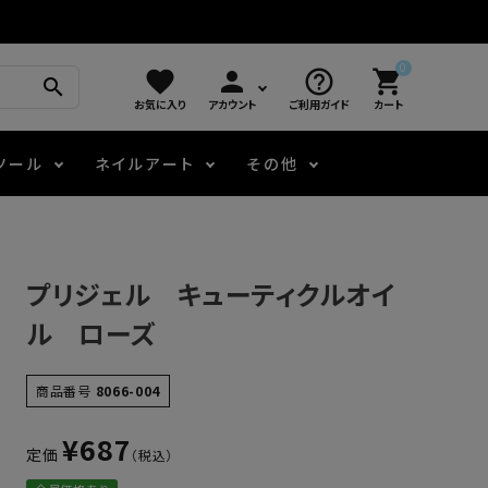
0
favorite
person
help_outline
shopping_cart
search
お気に入り
アカウント
ご利用ガイド
カート
ツール
ネイルアート
その他
モアノ
アート用ジェル
メロウ
プッシャー・ニッパー
パール・シェル
ジェルネイル技能検定
プリジェル キューティクルオイ
アートインク
容器・ポーチ
その他
ル ローズ
ニュアンスジェル
商品番号
8066-004
¥
687
定価
エメナコラボジェル