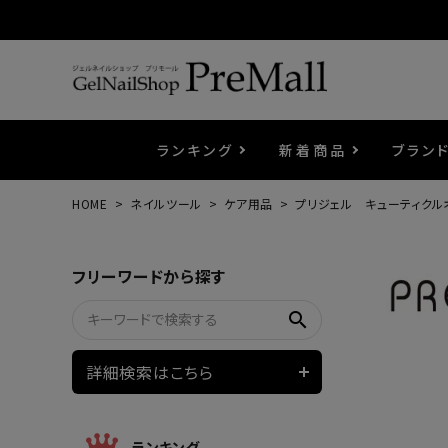
ランキング
新着商品
ブラン
HOME
ネイルツール
ケア用品
プリジェル キューティクル
プリジェル
ベースジェル
カラーEX
筆・ブラシ
プレシオサ
コスメ
エメナ
トップ
プリジ
溶剤・
ホイル
セット
フリーワードから探す
プリアンファ
フラッシュジェル
ケア用品
メタルパーツ
マグネ
ピンセ
パウダ
search
ウェービージェル
ネイルマシン
3Dク
LEDラ
詳細検索はこちら
ノンワイプホイップジェル
ファー
ランキング