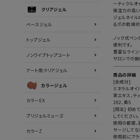
ーティクルオ
クリアジェル
保湿力の高い
ジェルネイル
る爪の乾燥対
ベースジェル
ノック式ペン
トップジェル
便利です。
豊富なライン
ノンワイプトップコート
サロンでの施
アート用クリアジェル
商品の詳細
[全成分]
カラージェル
ミネラルオイ
実エキス、ティ
カラーEX
202、黄5
[用法] 初
プリジェルミューズ
してください
使用の都度、
サージしてな
カラーZ
使用前にブラ