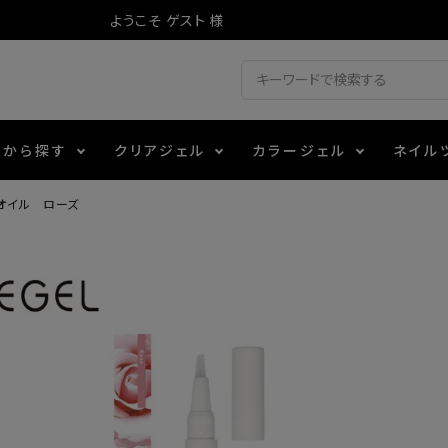
ようこそ ゲスト 様
ドから探す
クリアジェル
カラージェル
ネイル
オイル ローズ
ジェル
ェルミューズ
消毒・コットン
・フィルム
アイテム
シーナ
ノンワイプトップコート
カラーZ
ファイル・バッファー
箔
エデュケーター専用商品
ティジェル
ット・シザー・スパチュラ
ー・フレーク
マグネティフラッシュジェル
チャート・チップ関連
レジン・モールド
レイジェル
イト
テラコッタジェル
その他施術アイテム
ジェル
メタリックジェル