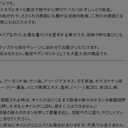
イルです。
ミネラルオイル配合で軽やかに伸びてべたつかずしっとり保湿。
の剥がれや、ささくれの原因にも繋がる甘皮の乾燥、二枚爪の原因とな
策にもおススメです。
タイプなので、必要な量だけを塗布する事ができ、収納や持ち運びにも
ナップから気分やシーンにあわせてお選びいただけます。
術はもちろん、販促やプレゼントとしても大変人気の商品です。
ル、アーモンド油、ヤシ油、フリージアエキス、モモ核油、セイヨウナシ果
ーツリー葉油、バニラ果実エキス、香料、(＋/－) 紫201、赤202、緑
めて使用される時は、オイルが出てくるまで容器の後ろのボタンを複数回押
。（押しすぎるとオイルがこぼれ、戻すことはできません。）
容器の後ろのボタンを押して適量を出し、甘皮や爪に塗り、やさしくマッ
じませてください。
シ部分にオイルがにじんでくる場合がありますが、不良ではありません。