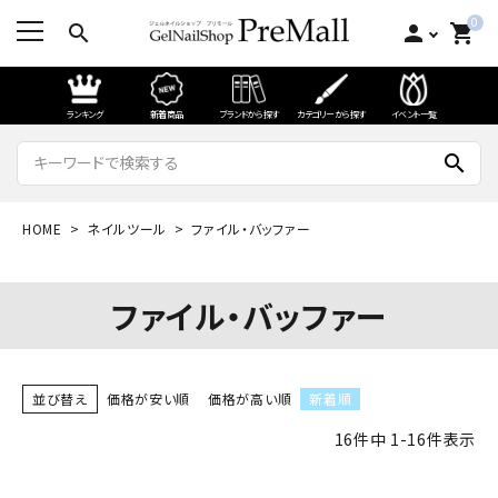
0
search
person
shopping_cart
ランキング
新着商品
ブランドから探す
カテゴリーから探す
イベント一覧
search
HOME
ネイルツール
ファイル・バッファー
ファイル・バッファー
並び替え
価格が安い順
価格が高い順
新着順
16
件中
1
-
16
件表示