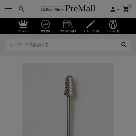
0
search
person
shopping_cart
ランキング
新着商品
ブランドから探す
カテゴリーから探す
イベント一覧
search