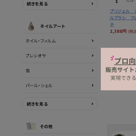
続きを見る
プリジェル 
ルブラシ フ
チ
ネイルアート
2,388円
(税
ホイル・フィルム
プレシオサ
箔
パール・シェル
続きを見る
その他