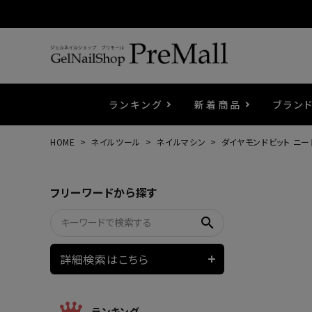
ランキング
新着商品
ブラン
HOME
ネイルツール
ネイルマシン
ダイヤモンドビット ニー
プリジェル
ベースジェル
カラーEX
筆・ブラシ
プレシオサ
コスメ
エメナ
トップ
プリジ
溶剤・
ホイル
セット
フリーワードから探す
プリアンファ
フラッシュジェル
ケア用品
メタルパーツ
マグネ
ピンセ
パウダ
search
ウェービージェル
ネイルマシン
3Dク
LEDラ
詳細検索はこちら
ノンワイプホイップジェル
ファー
ランキング