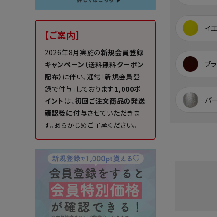
イ
【ご案内】
2026年8月実施の
新規会員登録
ブラ
キャンペーン（送料無料クーポン
配布）
に伴い、通常「新規会員登
録で付与」しております
1,000ポ
パ
イント
は、
初回ご注文商品の発送
確認後に付与
させていただきま
す。あらかじめご了承ください。