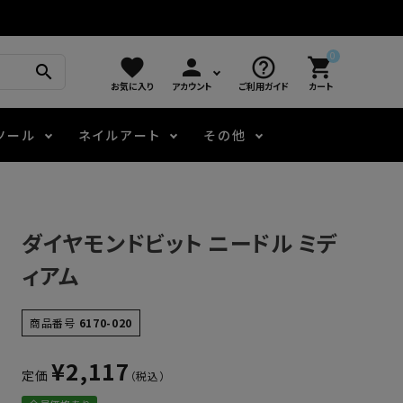
0
favorite
person
help_outline
shopping_cart
search
お気に入り
アカウント
ご利用ガイド
カート
ツール
ネイルアート
その他
モアノ
アート用ジェル
メロウ
プッシャー・ニッパー
パール・シェル
ジェルネイル技能検定
ダイヤモンドビット ニードル ミデ
アートインク
容器・ポーチ
その他
ィアム
ニュアンスジェル
商品番号
6170-020
¥
2,117
定価
エメナコラボジェル