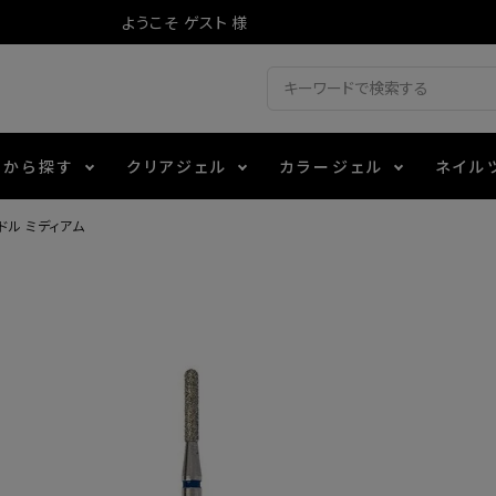
ようこそ ゲスト 様
ドから探す
クリアジェル
カラージェル
ネイル
ドル ミディアム
ジェル
ェルミューズ
消毒・コットン
・フィルム
アイテム
シーナ
ノンワイプトップコート
カラーZ
ファイル・バッファー
箔
エデュケーター専用商品
ティジェル
ット・シザー・スパチュラ
ー・フレーク
マグネティフラッシュジェル
チャート・チップ関連
レジン・モールド
レイジェル
イト
テラコッタジェル
その他施術アイテム
ジェル
メタリックジェル