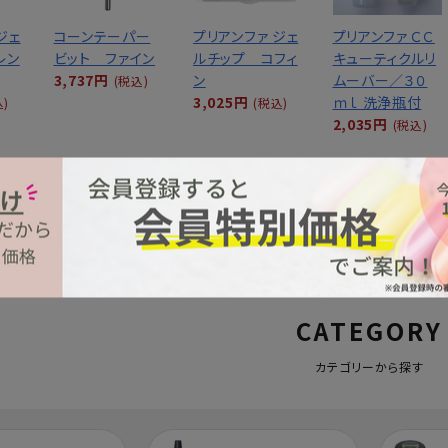
ジェ
コーンテーパー
プリアンファ ジェ
プリアンファ ＣＣ
レン
ビット ファイン
ルチップ コフィ
キューティクルリ
3,737円
ン
ムーバー／３０
(税込)
3,025円
ｍｌ 洗浄瓶付
込)
(税込)
2,035円
(税込)
MORE
CATEGORY
カテゴリーから探す