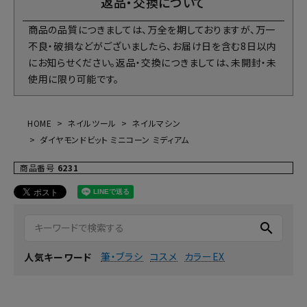
返品・交換について
商品の品質につきましては、万全を期しておりますが、万一
不良・破損などがございましたら、お届け日を含む8日以内
にお知らせください。返品・交換につきましては、未開封・未
使用に限り可能です。
HOME
ネイルツール
ネイルマシン
ダイヤモンドビット ミニコーン ミディアム
商品番号
6231
search
筆・ブラシ
コスメ
カラーEX
人気キーワード