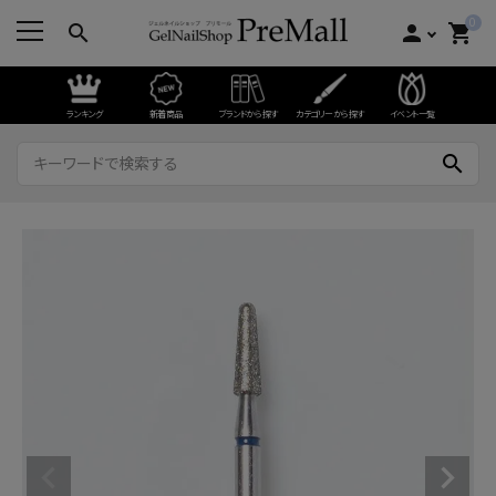
0
search
person
shopping_cart
ランキング
新着商品
ブランドから探す
カテゴリーから探す
イベント一覧
search