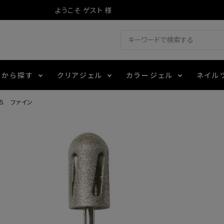
ようこそ ゲスト 様
ドから探す
クリアジェル
カラージェル
ネイル
Ｓ ファイン
ジェル
ェルミューズ
消毒・コットン
・フィルム
アイテム
シーナ
ノンワイプトップコート
カラーZ
ファイル・バッファー
箔
エデュケーター専用商品
ティジェル
ット・シザー・スパチュラ
ー・フレーク
マグネティフラッシュジェル
チャート・チップ関連
レジン・モールド
レイジェル
イト
テラコッタジェル
その他施術アイテム
ジェル
メタリックジェル