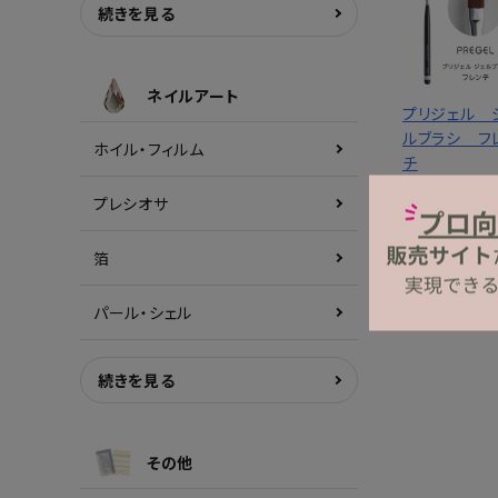
続きを見る
ネイルアート
プリジェル 
ルブラシ フ
ホイル・フィルム
チ
2,388円
(税
プレシオサ
箔
パール・シェル
続きを見る
その他