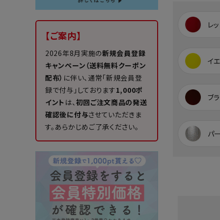
レッ
【ご案内】
2026年8月実施の
新規会員登録
イ
キャンペーン（送料無料クーポン
配布）
に伴い、通常「新規会員登
録で付与」しております
1,000ポ
ブラ
イント
は、
初回ご注文商品の発送
確認後に付与
させていただきま
す。あらかじめご了承ください。
パ