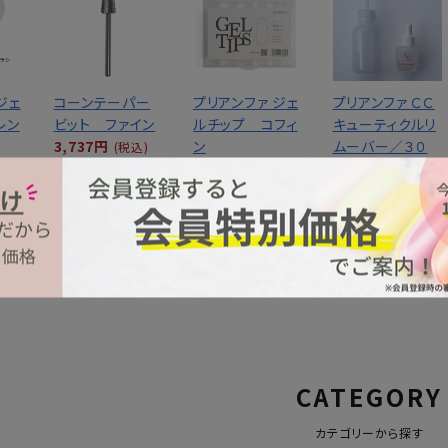
ジェ
コーンテーパー
プリアンファ ジェ
プリアンファ ＣＣ
レン
ビット ファイン
ルチップ コフィ
キューティクルリ
3,737円
ン
ムーバー／３０
(税込)
3,025円
ｍｌ 洗浄瓶付
込)
(税込)
2,035円
(税込)
MORE
CATEGORY
カテゴリーから探す