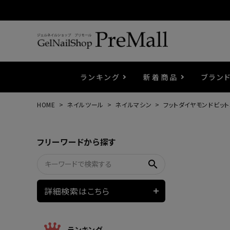
ランキング
新着商品
ブラン
HOME
ネイルツール
ネイルマシン
フットダイヤモンドビット
プリジェル
ベースジェル
カラーEX
筆・ブラシ
プレシオサ
コスメ
エメナ
トップ
プリジ
溶剤・
ホイル
セット
フリーワードから探す
プリアンファ
フラッシュジェル
ケア用品
メタルパーツ
マグネ
ピンセ
パウダ
search
ウェービージェル
ネイルマシン
3Dク
LEDラ
詳細検索はこちら
ノンワイプホイップジェル
ファー
ランキング