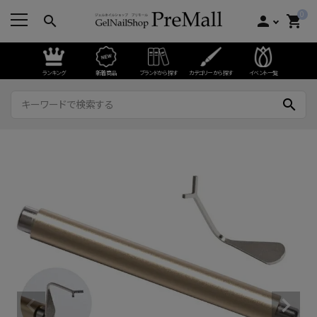
0
search
person
shopping_cart
ランキング
新着商品
ブランドから探す
カテゴリーから探す
イベント一覧
search