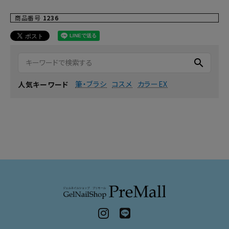
商品番号
1236
search
筆・ブラシ
コスメ
カラーEX
人気キーワード