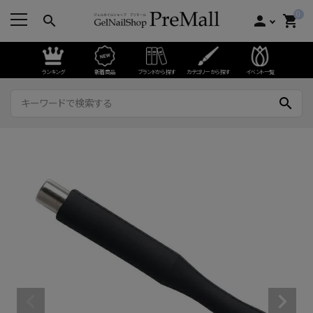
0
search
person
shopping_cart
ランキング
新着商品
ブランドから探す
カテゴリーから探す
イベント一覧
search