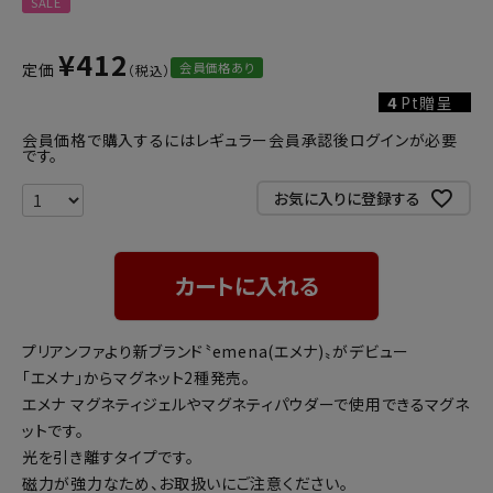
SALE
¥
412
会員価格あり
定価
4
Pt贈呈
会員価格で購入するにはレギュラー会員承認後ログインが必要
です。
お気に入りに登録する
カートに入れる
プリアンファより新ブランド〝emena(エメナ)〟がデビュー
｢エメナ｣からマグネット2種発売。
エメナ マグネティジェルやマグネティパウダーで使用できるマグネ
ットです。
光を引き離すタイプです。
磁力が強力なため、お取扱いにご注意ください。