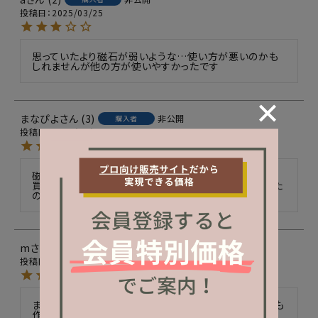
投稿日
2025/03/25
思っていたより磁石が弱いような…使い方が悪いのかも
しれませんが他の方が使いやすかったです
まなぴよ
3
非公開
購入者
投稿日
2024/04/06
磁石が弱い気がする。

買った時に磁石の部分が真ん中で割れていた。。安かった
m
7
非公開
購入者
投稿日
2024/02/26
まだ使い慣れていませんがこれならマグネットのハートも
作れそうです♡