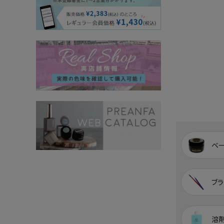
ベ
ブラ
溶