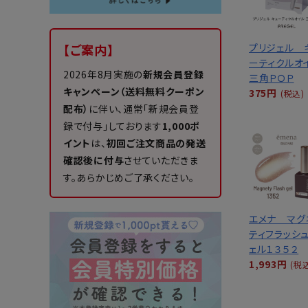
プリジェル 
【ご案内】
ーティクルオ
2026年8月実施の
新規会員登録
三角ＰＯＰ
キャンペーン（送料無料クーポン
375円
(税込)
配布）
に伴い、通常「新規会員登
録で付与」しております
1,000ポ
イント
は、
初回ご注文商品の発送
確認後に付与
させていただきま
す。あらかじめご了承ください。
エメナ マグ
ティフラッシ
ェル１３５２
1,993円
(税