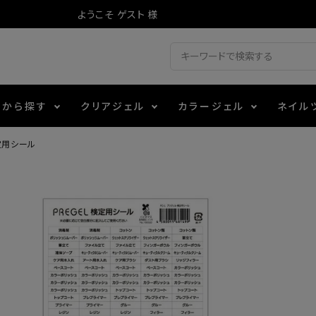
ようこそ ゲスト 様
ドから探す
クリアジェル
カラージェル
ネイル
定用シール
ジェル
ェルミューズ
消毒・コットン
・フィルム
アイテム
シーナ
ノンワイプトップコート
カラーZ
ファイル・バッファー
箔
エデュケーター専用商品
ティジェル
ット・シザー・スパチュラ
ー・フレーク
マグネティフラッシュジェル
チャート・チップ関連
レジン・モールド
レイジェル
イト
テラコッタジェル
その他施術アイテム
ジェル
メタリックジェル