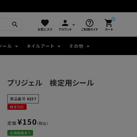
0
favorite
person
help_outline
shopping_cart
search
お気に入り
アカウント
ご利用ガイド
カート
ツール
ネイルアート
その他
モアノ
アート用ジェル
メロウ
プッシャー・ニッパー
パール・シェル
ジェルネイル技能検定
プリジェル 検定用シール
アートインク
容器・ポーチ
その他
商品番号
6257
検定対応
ニュアンスジェル
¥
150
定価
エメナコラボジェル
会員価格あり