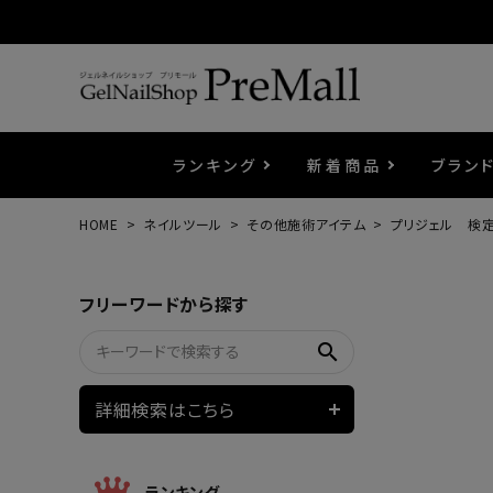
ランキング
新着商品
ブラン
HOME
ネイルツール
その他施術アイテム
プリジェル 検
プリジェル
ベースジェル
カラーEX
筆・ブラシ
プレシオサ
コスメ
エメナ
トップ
プリジ
溶剤・
ホイル
セット
フリーワードから探す
プリアンファ
フラッシュジェル
ケア用品
メタルパーツ
マグネ
ピンセ
パウダ
search
ウェービージェル
ネイルマシン
3Dク
LEDラ
詳細検索はこちら
ノンワイプホイップジェル
ファー
ランキング