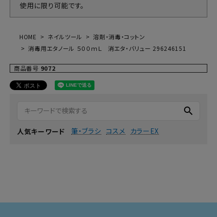
使用に限り可能です。
HOME
ネイルツール
溶剤・消毒・コットン
消毒用エタノール ５００ｍＬ 消エタ・バリュー 296246151
商品番号
9072
search
筆・ブラシ
コスメ
カラーEX
人気キーワード