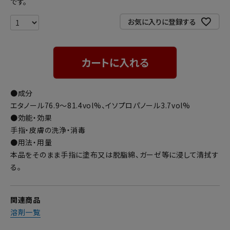
です。
お気に入りに登録する
カートに入れる
●成分
エタノール76.9～81.4vol%、イソプロパノール3.7vol%
●効能・効果
手指・皮膚の洗浄・消毒
●用法・用量
本品をそのまま手指に塗布又は脱脂綿、ガーゼ等に浸して清拭す
る。
関連商品
溶剤一覧