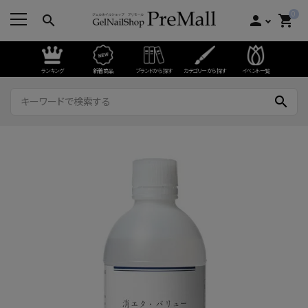
0
search
person
shopping_cart
ランキング
新着商品
ブランドから探す
カテゴリーから探す
イベント一覧
search