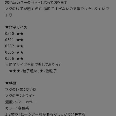
寒色系カラーのセットとなっております
マグの粒子が粗すぎず、微粒子すぎないので誰でも扱いやすいで
す◎
▼粒子サイズ
0500：★★
0501：★★
0502：★★
0505：★★
0506：★★
※粒子サイズを星で表しております
★★★：粒子粗め、★：微粒子
▼特徴
マグの反応：良い◎
マグの光：ホワイト
濃度：シアーカラー
カラー：寒色系
1度塗り：若干シアー感があるがしっかり発色する