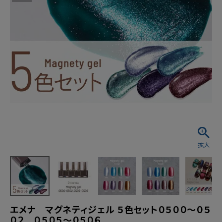
エメナ マグネティジェル ５色セット０５００～０５
０２ ０５０５～０５０６