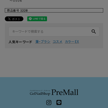
～０５０６
商品番号
1228
search
筆・ブラシ
コスメ
カラーEX
人気キーワード