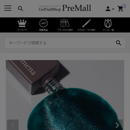
0
search
person
shopping_cart
ランキング
新着商品
ブランドから探す
カテゴリーから探す
イベント一覧
search