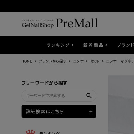
ランキング
新着商品
ブラン
HOME
ブランドから探す
エメナ
セット
エメナ マグネテ
プリジェル
ベースジェル
カラーEX
筆・ブラシ
プレシオサ
コスメ
エメナ
トップ
プリジ
溶剤・
ホイル
セット
フリーワードから探す
プリアンファ
フラッシュジェル
ケア用品
メタルパーツ
マグネ
ピンセ
パウダ
search
ウェービージェル
ネイルマシン
3Dク
LEDラ
詳細検索はこちら
ノンワイプホイップジェル
ファー
ランキング