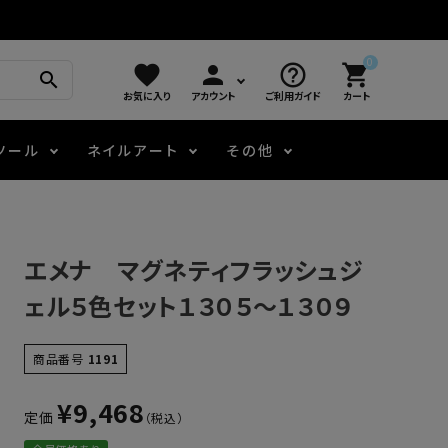
0
favorite
person
help_outline
shopping_cart
search
お気に入り
アカウント
ご利用ガイド
カート
ツール
ネイルアート
その他
モアノ
アート用ジェル
メロウ
プッシャー・ニッパー
パール・シェル
ジェルネイル技能検定
エメナ マグネティフラッシュジ
アートインク
容器・ポーチ
その他
ェル５色セット１３０５～１３０９
ニュアンスジェル
商品番号
1191
¥
9,468
定価
エメナコラボジェル