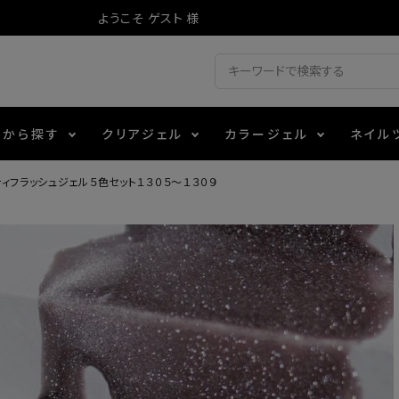
ようこそ ゲスト 様
ドから探す
クリアジェル
カラージェル
ネイル
ィフラッシュジェル５色セット１３０５～１３０９
ジェル
ェルミューズ
消毒・コットン
・フィルム
アイテム
シーナ
ノンワイプトップコート
カラーZ
ファイル・バッファー
箔
エデュケーター専用商品
ティジェル
ット・シザー・スパチュラ
ー・フレーク
マグネティフラッシュジェル
チャート・チップ関連
レジン・モールド
レイジェル
イト
テラコッタジェル
その他施術アイテム
ジェル
メタリックジェル