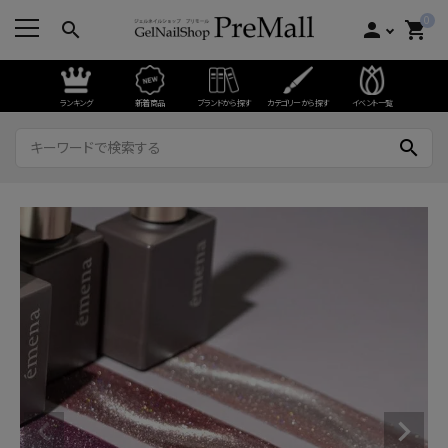
0
search
person
shopping_cart
ランキング
新着商品
ブランドから探す
カテゴリーから探す
イベント一覧
search