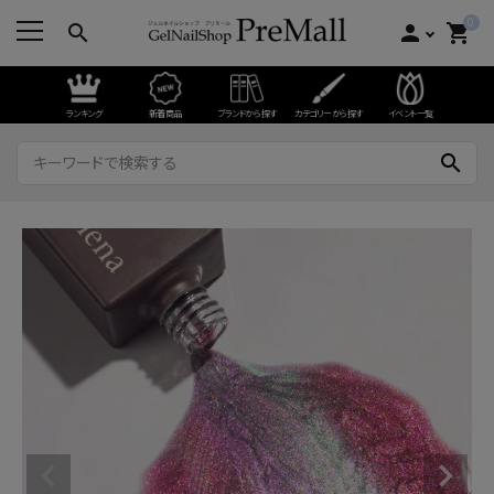
0
search
person
shopping_cart
ランキング
新着商品
ブランドから探す
カテゴリーから探す
イベント一覧
search