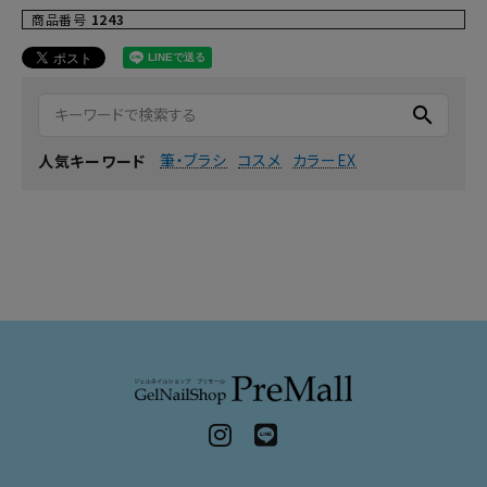
商品番号
1243
search
筆・ブラシ
コスメ
カラーEX
人気キーワード