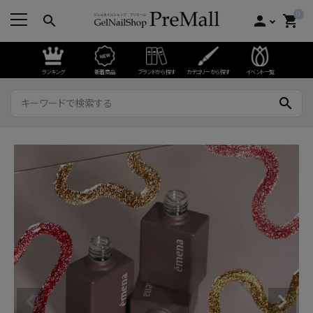
0
search
person
shopping_cart
ランキング
新着商品
ブランドから探す
カテゴリーから探す
イベント一覧
search