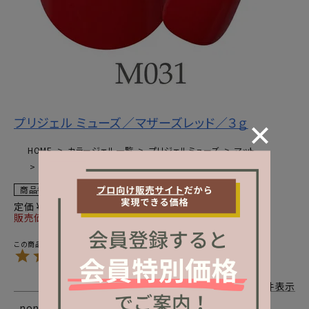
プリジェル ミューズ／マザーズレッド／３ｇ
HOME
カラージェル一覧
プリジェルミューズ
マット
プリジェル ミューズ／マザーズレッド／３ｇのレビュー
商品番号
1010-110-01
定価
¥
1,512
販売価格
¥
1,512
税込
5.00
2
2
件中
1
-
2
件表示
nono
69