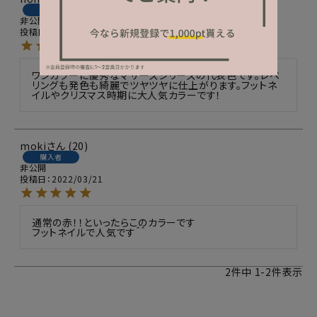
購入者
非公開
投稿日
2024/04/11
ワンカラーに優秀なマザーズシリーズの代表色です。レベ
リングも発色も綺麗でツヤツヤに仕上がります。フットネ
イルやクリスマス時期に大人気カラーです！
moki
20
購入者
非公開
投稿日
2022/03/21
通常の赤！！といったらこのカラーです

フットネイルで人気です＾＾
2
件中
1
-
2
件表示