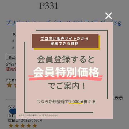
プリジェル ミューズ／マーメイドトワイライト／３ｇ
HOME
カラージェル一覧
プリジェルミューズ
パール・グリッター
プリジェル ミューズ／マーメイドトワイライト／３ｇのレビュー
商品番号
1010-147-01
定価
¥
1,512
販売価格
¥
1,512
税込
5.00
1
1
件中
1
-
1
件表示
ダマスクローズ
14
購入者
女性
投稿日
2022/06/04