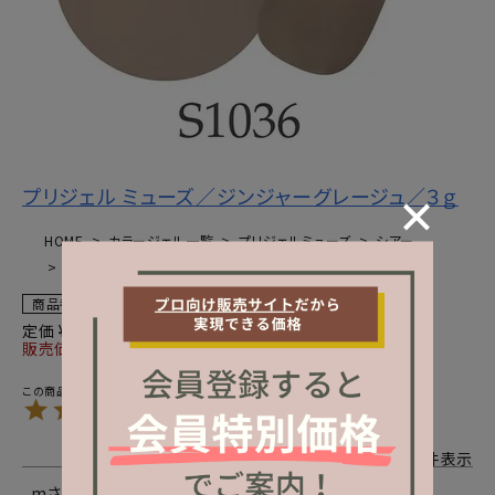
プリジェル ミューズ／ジンジャーグレージュ／３ｇ
HOME
カラージェル一覧
プリジェルミューズ
シアー
プリジェル ミューズ／ジンジャーグレージュ／３ｇのレビュー
商品番号
1010-272-01
定価
¥
1,512
販売価格
¥
1,512
税込
4.00
2
2
件中
1
-
2
件表示
m
4