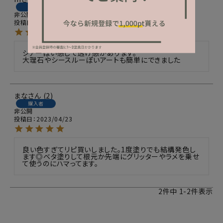
購入者
非公開
投稿日
2023/08/28
シアーぽい感じで透け感があります。

大理石やシースルーぽいアートも簡単にできました
まな
2
購入者
非公開
投稿日
2023/04/23
良い色すぎてリピ買いしました。1度塗りでも結構発色し
ます◎ベタ塗りして根元か先端にグリッターやラメを乗せ
て使うのにハマってます。
2
件中
1
-
2
件表示