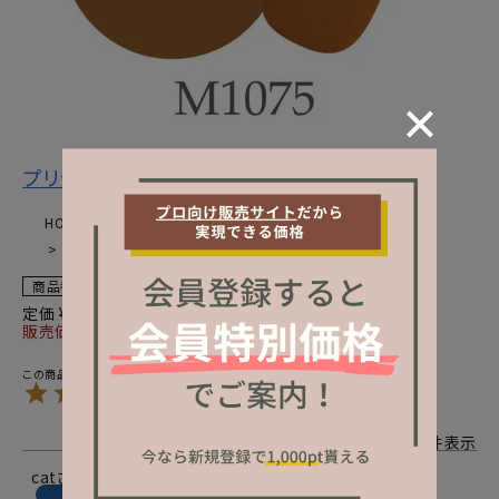
プリジェルミューズ／ミルクコーヒー／３ｇ
HOME
カラージェル一覧
プリジェルミューズ
マット
プリジェルミューズ／ミルクコーヒー／３ｇのレビュー
商品番号
1010-311-01
定価
¥
1,512
販売価格
¥
1,512
税込
5.00
1
1
件中
1
-
1
件表示
cat
29
購入者