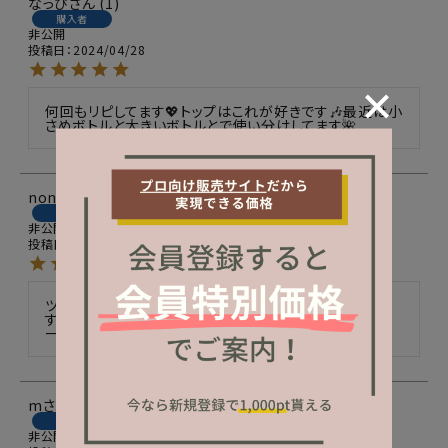
なっぴ
1
購入者
非公開
投稿日
2024/04/28
何回もリピしてます💖トップはこれが好きです🎶最近は小
さめボトルと大きいボトルとで使い分けしてます🌺
nono
69
購入者
非公開
投稿日
2024/04/11
ツヤツヤなのはもちろんの事、熱の軽減で助かっていま
す。ブラシが使いやすいのでキューティクルや爪脇をスム
ーズに塗れてお気に入りです。
m
7
購入者
非公開