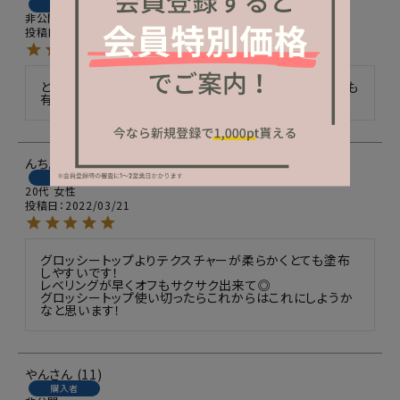
購入者
非公開
投稿日
2022/03/23
とにもかくにも、最初から15gを2個GETしました。強度も
有り、仕上げは殆どシャインaです！
んちょ
2
購入者
20代
女性
投稿日
2022/03/21
グロッシートップよりテクスチャーが柔らかくとても塗布
しやすいです！

レベリングが早くオフもサクサク出来て◎

グロッシートップ使い切ったらこれからはこれにしようか
なと思います！
やん
11
購入者