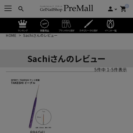
0
search
person
shopping_cart
ランキング
新着商品
ブランドから探す
カテゴリーから探す
イベント一覧
HOME
Sachiさんのレビュー
Sachiさんのレビュー
5
件中
1
-
5
件表示