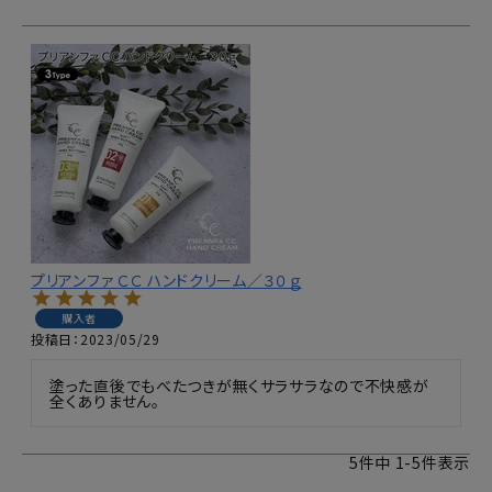
プリアンファ ＣＣ ハンドクリーム／３０ｇ
購入者
投稿日
2023/05/29
塗った直後でもべたつきが無くサラサラなので不快感が
全くありません。
5
件中
1
-
5
件表示