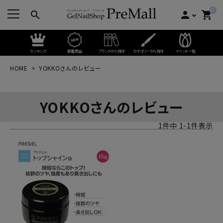
0
search
person
shopping_cart
ランキング
新着商品
ブランドから探す
カテゴリーから探す
イベント一覧
HOME
YOKKOさんのレビュー
YOKKOさんのレビュー
1
件中
1
-
1
件表示