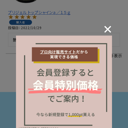
プリジェル トップシャインａ／１５ｇ
購入者
投稿日
2022/10/29
艶ももちもとっても良くてトップはこればかりです！
1
件中
1
-
1
件表示