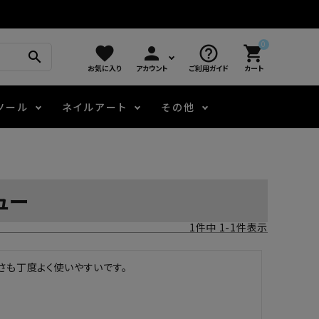
0
favorite
person
help_outline
shopping_cart
search
お気に入り
アカウント
ご利用ガイド
カート
ツール
ネイルアート
その他
モアノ
アート用ジェル
メロウ
プッシャー・ニッパー
パール・シェル
ジェルネイル技能検定
ュー
アートインク
容器・ポーチ
その他
1
件中
1
-
1
件表示
ニュアンスジェル
さも丁度よく使いやすいです。
エメナコラボジェル