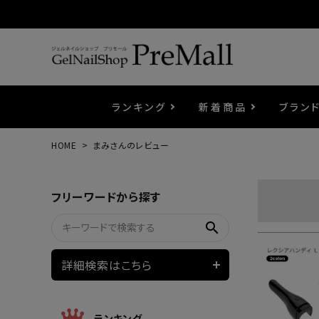
ランキング
新着商品
ブラン
HOME
まみさんのレビュー
プリジェル
ベースジェル
カラーEX
筆・ブラシ
プレシオサ
コスメ
エメナ
トップ
プリジ
溶剤・
ホイル
セット
フリーワードから探す
プリアンファ
フラッシュジェル
ケア用品
メタルパーツ
マグネ
ピンセ
パウダ
search
ウェービージェル
ネイルマシン
3Dク
LEDラ
詳細検索はこちら
ノンワイプホイップジェル
ファー
ランキング