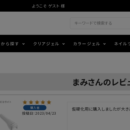
ようこそ ゲスト 様
ドから探す
クリアジェル
カラージェル
ネイル
ジェル
ェルミューズ
消毒・コットン
・フィルム
アイテム
シーナ
ノンワイプトップコート
カラーZ
ファイル・バッファー
箔
エデュケーター専用商品
まみさんのレビ
ティジェル
ット・シザー・スパチュラ
ー・フレーク
マグネティフラッシュジェル
チャート・チップ関連
レジン・モールド
レイジェル
イト
テラコッタジェル
その他施術アイテム
購入者
仮硬化用に購入しましたが大き
投稿日
2023/04/23
ジェル
メタリックジェル